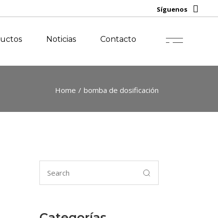
oluciones
Síguenos
ntegradas
evamping
ductos
Noticias
Contacto
Home
bomba de dosificación
Categorías