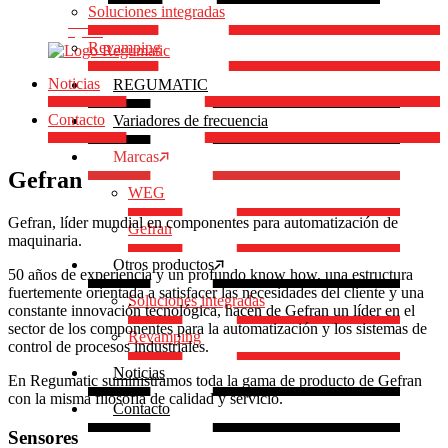
Soluciones integradas
Revamping
Noticias
REGUMATIC
Contacto
Variadores de frecuencia
Marcas
Gefran
WEG
Gefran, líder mundial en componentes para automatización de
Gefran
maquinaria.
Otros productos
50 años de experiencia y un profundo know how, una estructura
fuertemente orientada a satisfacer las necesidades del cliente y una
Soluciones integradas
constante innovación tecnológica, hacen de Gefran un líder en el
sector de los componentes para la automatización y los sistemas de
Revamping
control de procesos industriales.
Noticias
En Regumatic suministramos toda la gama de producto de Gefran
con la misma filosofía de calidad y servicio.
Contacto
Sensores