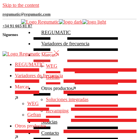
Skip to the content
regumatic@regumatic.com
+34 91 665 81 87
REGUMATIC
Síguenos
Variadores de frecuencia
Marcas
REGUMATIC
WEG
Variadores de frecuencia
Gefran
Marcas
Otros productos
Soluciones integradas
WEG
Revamping
Gefran
Noticias
Otros productos
Contacto