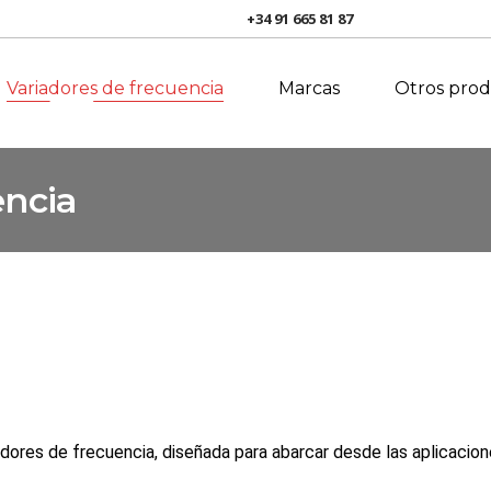
WEG
S
+34 91 665 81 87
i
Gefran
R
Variadores de frecuencia
Marcas
Otros pro
WEG
Soluciones
integradas
Gefran
encia
Revamping
ores de frecuencia, diseñada para abarcar desde las aplicacion