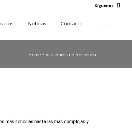
oluciones
Síguenos
ntegradas
evamping
ductos
Noticias
Contacto
Home
Variadores de frecuencia
es más sencillas hasta las más complejas y