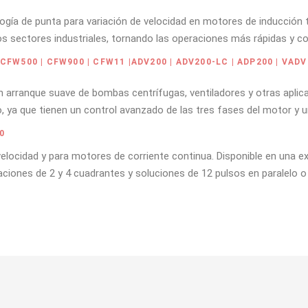
logía de punta para variación de velocidad en motores de inducción 
sos sectores industriales, tornando las operaciones más rápidas y c
FW500 | CFW900 | CFW11 |ADV200 | ADV200-LC | ADP200 | VADV
n arranque suave de bombas centrífugas, ventiladores y otras apli
, ya que tienen un control avanzado de las tres fases del motor y 
0
velocidad y para motores de corriente continua. Disponible en una
ciones de 2 y 4 cuadrantes y soluciones de 12 pulsos en paralelo o 